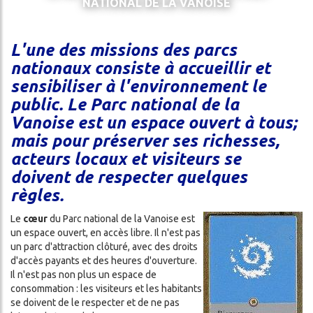
NATIONAL DE LA VANOISE
THE
CES
REFUGE
ADVENTURE
L'une des missions des parcs
CONDITIONS
nationaux consiste à accueillir et
DA
GÉNÉRALES
sensibiliser à l'environnement le
DE
public. Le Parc national de la
VENTE
Vanoise est un espace ouvert à tous;
mais pour préserver ses richesses,
acteurs locaux et visiteurs se
ON
doivent de respecter quelques
règles.
Le
cœur
du Parc national de la Vanoise est
un espace ouvert, en accès libre. Il n'est pas
un parc d'attraction clôturé, avec des droits
d'accès payants et des heures d'ouverture.
Il n'est pas non plus un espace de
consommation : les visiteurs et les habitants
ch
se doivent de le respecter et de ne pas