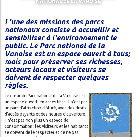
NATIONAL DE LA VANOISE
THE
CES
REFUGE
ADVENTURE
L'une des missions des parcs
CONDITIONS
nationaux consiste à accueillir et
DA
GÉNÉRALES
sensibiliser à l'environnement le
DE
public. Le Parc national de la
VENTE
Vanoise est un espace ouvert à tous;
mais pour préserver ses richesses,
acteurs locaux et visiteurs se
ON
doivent de respecter quelques
règles.
Le
cœur
du Parc national de la Vanoise est
un espace ouvert, en accès libre. Il n'est pas
un parc d'attraction clôturé, avec des droits
d'accès payants et des heures d'ouverture.
Il n'est pas non plus un espace de
consommation : les visiteurs et les habitants
ch
se doivent de le respecter et de ne pas