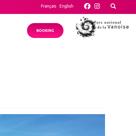
Français
English
BOOKING