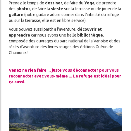
Prenez le temps de
dessiner
, de faire du
Yoga
, de prendre
des
photos
, de faire la
sieste
sur la terrasse ou de jouer de la
guitare
(notre guitare adore sonner dans l'intimité du refuge
ou sur la terrasse, elle est en libre service).
Vous pouvez aussi partir à l'aventure,
découvrir et
apprendre
car nous avons une belle
bibliothèque
,
composée des ouvrages du parc national de la Vanoise et des
récits d'aventure des livres rouges des éditions Guérin de
Chamonix !
Venez ne rien faire ... juste vous déconnecter pour vous
reconnecter avec vous-même ... Le refuge est idéal pour
ça aussi.
Image
Image
Image
Image
Image
Image
Image
Image
Image
Image
Image
Image
Image
Image
Image
Image
Image
Image
Image
Image
Image