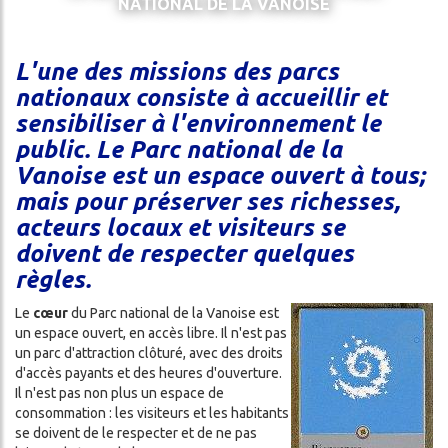
NATIONAL DE LA VANOISE
LA
CES
GARDIENNE
L'une des missions des parcs
LITÉS
OSEZ
L'EXPÉRIENCE
nationaux consiste à accueillir et
DA
REFUGE
sensibiliser à l'environnement le
!
public. Le Parc national de la
Vanoise est un espace ouvert à tous;
CONDITIONS
GÉNÉRALES
mais pour préserver ses richesses,
DE
acteurs locaux et visiteurs se
ENNAGE
VENTE
doivent de respecter quelques
règles.
Le
cœur
du Parc national de la Vanoise est
un espace ouvert, en accès libre. Il n'est pas
un parc d'attraction clôturé, avec des droits
d'accès payants et des heures d'ouverture.
Il n'est pas non plus un espace de
consommation : les visiteurs et les habitants
ercher
se doivent de le respecter et de ne pas