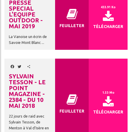
LA
PRESSE
SPECIAL
433.91 Ko
CES
GARDIENNE
L'EQUIPE
OUTDOOR -
LITÉS
OSEZ
MAI 2019
FEUILLETER
L'EXPÉRIENCE
TÉLÉCHARGER
DA
REFUGE
La Vanoise un écrin de
!
Savoie Mont Blanc ...
CONDITIONS
GÉNÉRALES
DE
Facebook
Twitter
Share
ENNAGE
VENTE
SYLVAIN
TESSON - LE
POINT
MAGAZINE -
1.53 Mo
2384 - DU 10
MAI 2018
FEUILLETER
TÉLÉCHARGER
22 jours de raid avec
Sylvain Tesson, de
ercher
Menton à Val d'Isère en