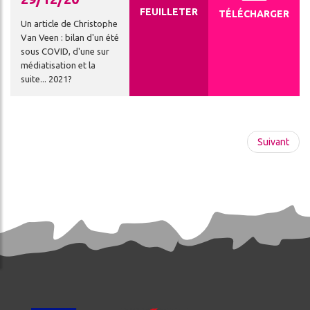
FEUILLETER
TÉLÉCHARGER
Un article de Christophe
Van Veen : bilan d'un été
sous COVID, d'une sur
médiatisation et la
suite... 2021?
Pagination
Page suivan
Suivant