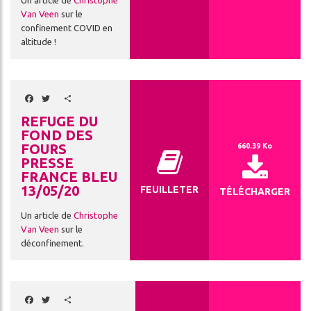
Un article de
Christophe
Van Veen
sur le
confinement COVID en
altitude !
Facebook
Twitter
Share
REFUGE DU
FOND DES
FOURS
660.39 Ko
PRESSE
FRANCE BLEU
13/05/20
FEUILLETER
TÉLÉCHARGER
Un article de
Christophe
Van Veen
sur le
déconfinement.
Facebook
Twitter
Share