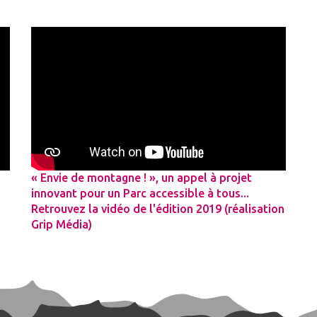
« Envie de montagne ! », un appel à projet
innovant pour un Parc accessible à tous...
Retrouvez la vidéo de l'édition 2019 (réalisation
Grip Média)