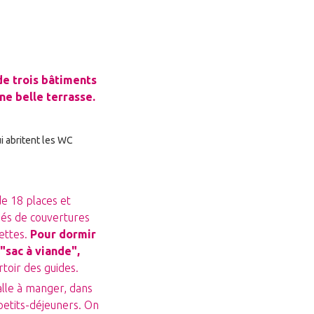
e trois bâtiments
ne belle terrasse.
ui abritent les WC
e 18 places et
pés de couvertures
ettes.
Pour dormir
 "sac à viande",
rtoir des guides.
lle à manger, dans
 petits-déjeuners. On