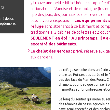
y trouve une petite bibliothèque composée
d
 42
national de la Vanoise
et de montagne (
les éd
que des jeux, des journaux et des revues de m
er à début
aussi à votre disposition.
Les équipements s
-septembre.
refuge
sont attenants à ce bâtiment et com
traditionnels, 2 cabines de toilettes et 2 douc
SEULEMENT en été ! Au printemps, il y a
excentré des bâtiments.
Le chalet des gardes :
privé, réservé aux ga
aux gardiens.
Le refuge se niche dans un écrin 
entre les Pointes des Lorès et le
pas des lacs du Plan des Fours. C
chamois, pour peu que l’on se lèv
marmottes sont nombreuses et cu
Le long du sentier qui mène au re
des témoins du passé agricole de
cave semi-enterrée et des enclos 