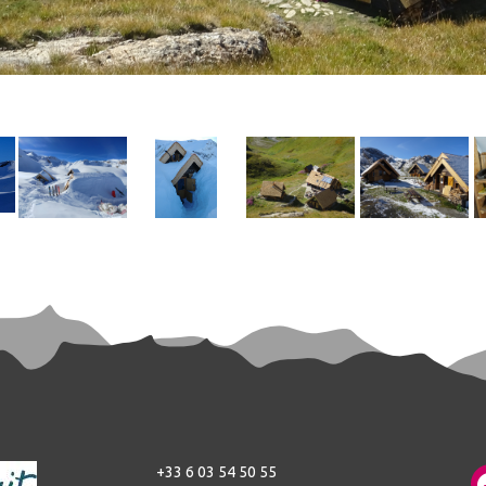
Image
Image
Image
Image
I
+33 6 03 54 50 55