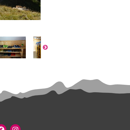
mage
Image
Image
Image
Image