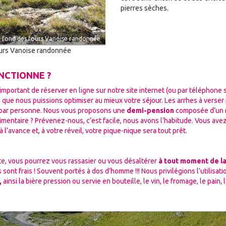
pierres sèches.
 fond des fours Vanoise randonnée
urs Vanoise randonnée
NCTIONNE ?
t important de réserver en ligne sur notre site internet (ou par téléphone 
n que nous puissions optimiser au mieux votre séjour. Les arrhes à verser
s par personne. Nous vous proposons une
demi-pension
composée d’un r
limentaire ? Prévenez-nous, c’est facile, nous avons l’habitude. Vous ave
 l’avance et, à votre réveil, votre pique-nique sera tout prêt.
rte, vous pourrez vous rassasier ou vous désaltérer
à tout moment de l
s sont frais ! Souvent portés à dos d’homme !!! Nous privilégions l’utilisat
,
ainsi la bière pression ou servie en bouteille, le vin, le fromage, le pain, 