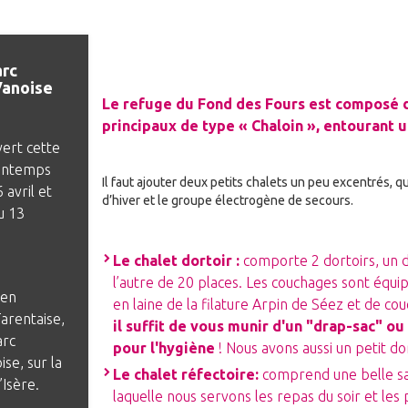
arc
Vanoise
Le refuge du Fond des Fours est composé d
principaux de type « Chaloin », entourant u
vert cette
rintemps
Il faut ajouter deux petits chalets un peu excentrés, q
 avril et
d’hiver et le groupe électrogène de secours.
u 13
Le chalet dortoir :
comporte 2 dortoirs, un d
l’autre de 20 places. Les couchages sont équi
 en
en laine de
la filature Arpin de Séez
et de cou
arentaise,
il suffit de vous munir d'un "drap-sac" ou
arc
pour l'hygiène
! Nous avons aussi un petit do
ise, sur la
Le chalet réfectoire:
comprend une belle sa
Isère.
laquelle nous servons les repas du soir et les