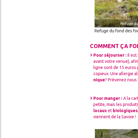
Refuge du
Refuge du fond des fo
COMMENT ÇA FO
Pour séjourner :
Il es
avant votre venue), afi
ligne sont de 15 euro
copieux. Une allergie a
nique
? Prévenez nous à
Pour manger :
A la ca
petite, mais les produit
locaux
et
biologiques
viennent de la Savoie !
Image
Image
Image
Image
Image
Image
Image
Image
Image
Image
Image
Image
Image
Image