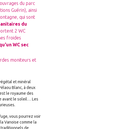
’ouvrages du parc
itions Guérin
), ainsi
ontagne, qui sont
anitaires du
portent 2 WC
hes froides
 qu'un WC sec
rdes moniteurs et
végétal et minéral
 Pélaou Blanc, à deux
’est le royaume des
e avant le soleil… Les
rieuses.
fuge, vous pourrez voir
 la Vanoise comme la
traditionnels de