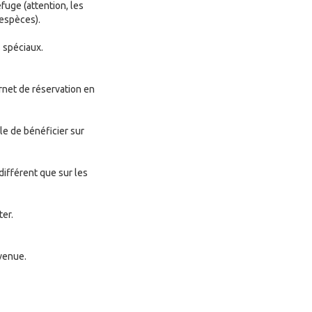
fuge (attention, les
espèces).
s spéciaux.
rnet de réservation en
ble de bénéficier sur
différent que sur les
ter.
 venue.