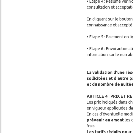
• Etape 4 : Résumé vérific
consultation et acceptati
En cliquant sur le bouton
connaissance et accepté 
• Etape 5 : Paiement en l
• Etape 6 : Envoi automat
information sur le non 
La validation d'une rés
sollicitées et d'autre
et du nombre de nuitée
ARTICLE 4 : PRIX ET 
Les prix indiqués dans ch
en vigueur appliquées da
En cas d'éventuelle modif
prévenir en amont
les 
frais.
Les tarifs réduits pour 