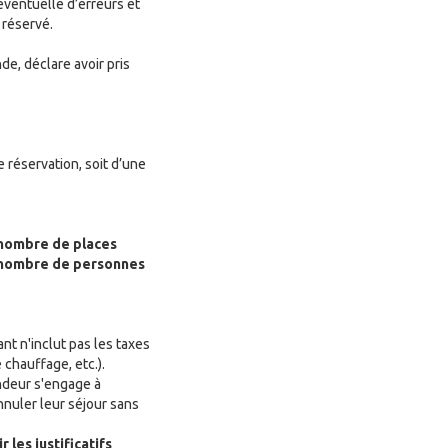
 éventuelle d’erreurs et
 réservé.
de, déclare avoir pris
e réservation, soit d’une
u nombre de places
du nombre de personnes
nt n'inclut pas les taxes
 chauffage, etc.).
endeur s'engage à
nnuler leur séjour sans
 les justificatifs