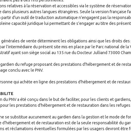
ns relatives à la réservation et accessibles via le système de réservati
e dans plusieurs autres langues étrangères. Seule la version française fait
partir d’un outil de traduction automatique n'engagent pas la responsabi
a pleine capacité juridique lui permettant de s'engager au titre des prése
générales de vente déterminent les obligations ainsi que les droits des 
ar l'intermédiaire du présent site mis en place par le Parc national de l
istratif ayant son siège social au 135 rue du Docteur Julliand 73000 Cha
e gardien du refuge proposant des prestations d'hébergement et de resta
rmage conclu avec le PNV.
personne qui achète en ligne des prestations d'hébergement et de restaur
BILITE
 du PNV a été conçu dans le but de faciliter, pour les clients et gardiens,
 pour les prestations d’hébergement et de restauration dans les refuges
ne se substitue aucunement au gardien dans la gestion et le mode de f
e d’hébergement et de restauration est de la seule responsabilité du ga
ns et réclamations éventuelles formulées par les usagers devront être fo