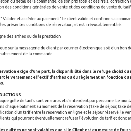
ation du détail de la commande, de son prix total et des frais, correction
on des conditions générales de vente et des conditions de vente du tarif
 " Valider et accéder au paiement " le client valide et confirme sa comman
les présentes conditions de réservation, et est irrévocablement lié.
igne des arrhes ou de la prestation
ique sur la messagerie du client par courrier électronique soit d’un bon d
aboutissement de la commande.
ervation exige d'une part, la disponibilité dans le refuge choisi d
 part le versement effectif d'arrhes ou du règlement en fonction 
s.
REDUCTIONS
aque grille de tarifs sont en euros et s'entendent par personne. Le monta
ns chaque bâtiment au moment de la réservation (Taxe de séjour, taxe de
ication d'un tarif entre la réservation en ligne et le séjour réservé, le v
clients qui pourront éventuellement refuser l'évolution de tarif et donc a
les nuitées ne sont valables que si le Client est en mesure de fournir