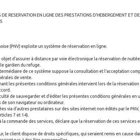
 DE RESERVATION EN LIGNE DES PRESTATIONS D'HEBERGEMENT ET DE
RS
noise (PNV) exploite un système de réservation en ligne.
 objet d’assurer à distance par voie électronique la réservation de nuitée
 le gardien du refuge.
intermédiaire de ce système suppose la consultation et l'acceptation com
érales de vente.
nant les présentes conditions générales intervient lors de la réservation
ccord.
aculté de sauvegarder et d'éditer les présentes conditions générales en ut
s de son navigateur ou ordinateur.
es via d’autres prestataires sur des sites internet non édités par le PNV
ticles 7 et 14).
 à la commande des services, déclare que la réservation de ces services 
 le client dispose de droits spécifiques, qui seraient remis en cause da
eraient pas à des fins personnelles.