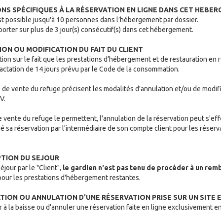
IONS SPÉCIFIQUES À LA RÉSERVATION EN LIGNE DANS CET HEBE
est possible jusqu'à 10 personnes dans l’hébergement par dossier.
orter sur plus de 3 jour(s) consécutif(s) dans cet hébergement.
TION OU MODIFICATION DU FAIT DU CLIENT
tion sur le fait que les prestations d’hébergement et de restauration en
ractation de 14 jours prévu par le Code de la consommation.
 de vente du refuge précisent les modalités d'annulation et/ou de modifi
V.
 vente du refuge le permettent, l'annulation de la réservation peut s'ef
ué sa réservation par l'intermédiaire de son compte client pour les réserva
UPTION DU SEJOUR
éjour par le "Client",
le gardien n'est pas tenu de procéder à un re
our les prestations d'hébergement restantes.
CATION OU ANNULATION D'UNE RÉSERVATION PRISE SUR UN SITE E
er à la baisse ou d'annuler une réservation faite en ligne exclusivement e