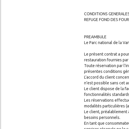
REFUGE !
CONDITIONS GENERALES
CONDITIONS GÉNÉRALES
REFUGE FOND DES FOU
DE VENTE
PREAMBULE
Le Parc national de la Va
Le présent contrat a pour
restauration fournies par
Toute réservation par l'
cher
présentes conditions gén
L'accord du client concer
n'est possible sans cet a
Le client dispose de la f
fonctionnalités standard
Les réservations effectué
modalités particulières (ar
Le client, préalablement
besoins personnels.
En tant que consommateur,
services réservés ne le s