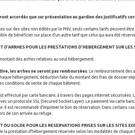
.
eront accordés que sur présentation au gardien des justificatifs c
ses sur des sites non édités par le PNV, seuls certains tarifs peuvent êtr
ible de bénéficier sur place d’un autre tarif que celui qui aura été réserv
NT D'ARRHES POUR LES PRESTATIONS D'HEBERGEMENT SUR LES S
e montant des arrhes relatives au seul hébergement.
rdive, les arrhes ne seront pas remboursées
. Le remboursement des a
chaque hébergement, déduction faite du montant des frais de dossier imp
 des conditions de vente de chaque bâtiment.
t effectué par carte bancaire, à travers des pages internet sécurisées. L
avec un protocole SSL (Secured Socket Layer). Le paiement via carte banc
. Il est recommandé d'imprimer le bon de réservation. Dans certains cas, 
rs de son arrivée au refuge.
NT DU SOLDE POUR LES RESERVATIONS PRISES SUR LES SITES ED
e de la prestation d'hébergement réservée selon les modalités de chaque