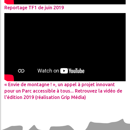
THE
CES
REFUGE
Reportage TF1 de juin 2019
ADVENTURE
CONDITIONS
DA
GÉNÉRALES
DE
VENTE
ON
« Envie de montagne ! », un appel à projet innovant
pour un Parc accessible à tous... Retrouvez la vidéo de
l'édition 2019 (réalisation Grip Média)
ch