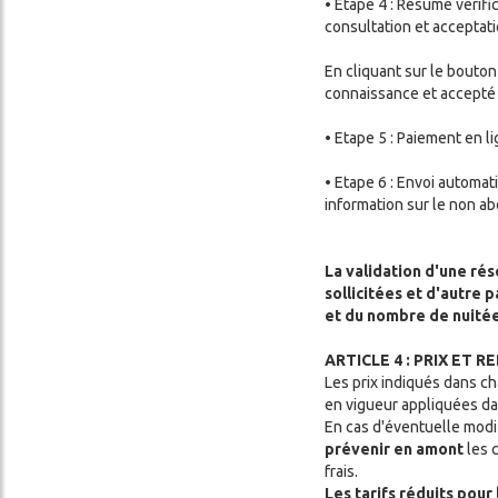
• Etape 4 : Résumé vérific
consultation et acceptati
En cliquant sur le bouton
connaissance et accepté 
• Etape 5 : Paiement en l
• Etape 6 : Envoi automat
information sur le non 
La validation d'une rés
sollicitées et d'autre
et du nombre de nuitée
ARTICLE 4 : PRIX ET 
Les prix indiqués dans ch
en vigueur appliquées da
En cas d'éventuelle modif
prévenir en amont
les 
frais.
Les tarifs réduits pour 