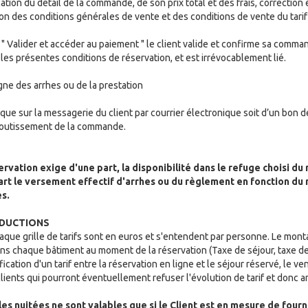
ation du détail de la commande, de son prix total et des frais, correction
on des conditions générales de vente et des conditions de vente du tarif
 " Valider et accéder au paiement " le client valide et confirme sa comman
les présentes conditions de réservation, et est irrévocablement lié.
igne des arrhes ou de la prestation
ique sur la messagerie du client par courrier électronique soit d’un bon d
aboutissement de la commande.
ervation exige d'une part, la disponibilité dans le refuge choisi d
 part le versement effectif d'arrhes ou du règlement en fonction 
s.
REDUCTIONS
aque grille de tarifs sont en euros et s'entendent par personne. Le monta
ns chaque bâtiment au moment de la réservation (Taxe de séjour, taxe de
ication d'un tarif entre la réservation en ligne et le séjour réservé, le v
clients qui pourront éventuellement refuser l'évolution de tarif et donc a
les nuitées ne sont valables que si le Client est en mesure de fournir