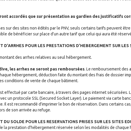
.
eront accordés que sur présentation au gardien des justificatifs c
ses sur des sites non édités par le PNV, seuls certains tarifs peuvent êtr
ible de bénéficier sur place d’un autre tarif que celui qui aura été réserv
NT D'ARRHES POUR LES PRESTATIONS D'HEBERGEMENT SUR LES S
e montant des arrhes relatives au seul hébergement.
rdive, les arrhes ne seront pas remboursées
. Le remboursement des a
chaque hébergement, déduction faite du montant des frais de dossier imp
 des conditions de vente de chaque bâtiment.
t effectué par carte bancaire, à travers des pages internet sécurisées. L
avec un protocole SSL (Secured Socket Layer). Le paiement via carte banc
. Il est recommandé d'imprimer le bon de réservation. Dans certains cas, 
rs de son arrivée au refuge.
NT DU SOLDE POUR LES RESERVATIONS PRISES SUR LES SITES ED
e de la prestation d'hébergement réservée selon les modalités de chaque