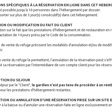
IONS SPÉCIFIQUES À LA RÉSERVATION EN LIGNE DANS CET HEBE
est possible jusqu'à 10 personnes dans l’hébergement par dossier.
orter sur plus de 3 jour(s) consécutif(s) dans cet hébergement.
TION OU MODIFICATION DU FAIT DU CLIENT
tion sur le fait que les prestations d’hébergement et de restauration en
ractation de 14 jours prévu par le Code de la consommation.
 de vente du refuge précisent les modalités d'annulation et/ou de modifi
V.
 vente du refuge le permettent, l'annulation de la réservation peut s'ef
ué sa réservation par l'intermédiaire de son compte client pour les réserva
UPTION DU SEJOUR
éjour par le "Client",
le gardien n'est pas tenu de procéder à un re
our les prestations d'hébergement restantes.
CATION OU ANNULATION D'UNE RÉSERVATION PRISE SUR UN SITE E
er à la baisse ou d'annuler une réservation faite en ligne exclusivement e