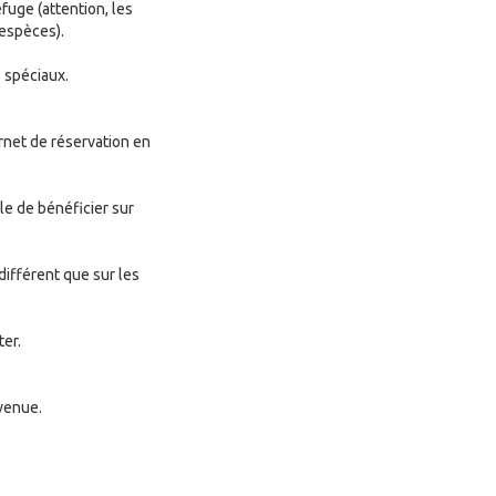
fuge (attention, les
espèces).
s spéciaux.
rnet de réservation en
ble de bénéficier sur
différent que sur les
ter.
 venue.