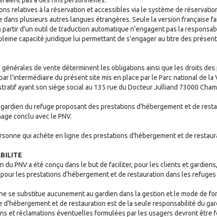
ns relatives à la réservation et accessibles via le système de réservati
e dans plusieurs autres langues étrangères. Seule la version française fait
partir d’un outil de traduction automatique n'engagent pas la responsabi
a pleine capacité juridique lui permettant de s'engager au titre des prése
générales de vente déterminent les obligations ainsi que les droits des 
ar l'intermédiaire du présent site mis en place par le Parc national de l
istratif ayant son siège social au 135 rue du Docteur Julliand 73000 Cha
e gardien du refuge proposant des prestations d'hébergement et de resta
rmage conclu avec le PNV.
personne qui achète en ligne des prestations d'hébergement et de restaur
BILITE
 du PNV a été conçu dans le but de faciliter, pour les clients et gardiens,
 pour les prestations d’hébergement et de restauration dans les refuges
ne se substitue aucunement au gardien dans la gestion et le mode de f
e d’hébergement et de restauration est de la seule responsabilité du ga
ns et réclamations éventuelles formulées par les usagers devront être fo