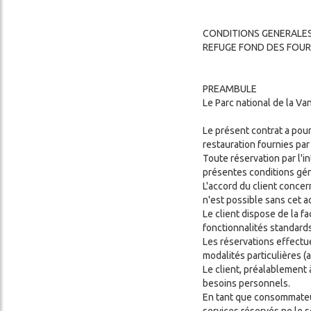
ADVENTURE
CONDITIONS GÉNÉRALES
CONDITIONS GENERALES
DE VENTE
REFUGE FOND DES FOU
PREAMBULE
Le Parc national de la Va
Le présent contrat a pour
restauration fournies par
Toute réservation par l'
présentes conditions gén
L'accord du client concer
n'est possible sans cet a
Le client dispose de la f
fonctionnalités standard
Les réservations effectué
modalités particulières (ar
Le client, préalablement
besoins personnels.
En tant que consommateur,
services réservés ne le s