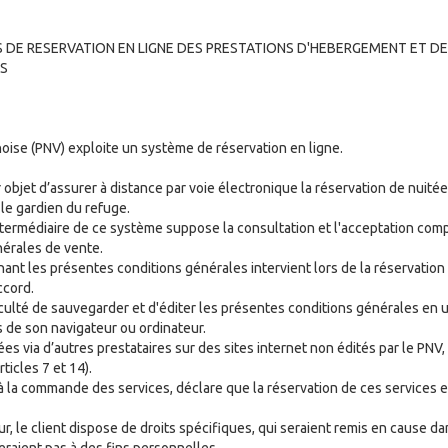
 DE RESERVATION EN LIGNE DES PRESTATIONS D'HEBERGEMENT ET DE
RS
noise (PNV) exploite un système de réservation en ligne.
 objet d’assurer à distance par voie électronique la réservation de nuitée
 le gardien du refuge.
intermédiaire de ce système suppose la consultation et l'acceptation com
érales de vente.
nant les présentes conditions générales intervient lors de la réservation
ccord.
aculté de sauvegarder et d'éditer les présentes conditions générales en ut
s de son navigateur ou ordinateur.
es via d’autres prestataires sur des sites internet non édités par le PNV
ticles 7 et 14).
 à la commande des services, déclare que la réservation de ces services 
 le client dispose de droits spécifiques, qui seraient remis en cause da
eraient pas à des fins personnelles.