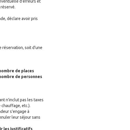
 éventuelle d’erreurs et
 réservé.
de, déclare avoir pris
e réservation, soit d’une
u nombre de places
du nombre de personnes
nt n'inclut pas les taxes
 chauffage, etc.).
endeur s'engage à
nnuler leur séjour sans
 les justificatifs