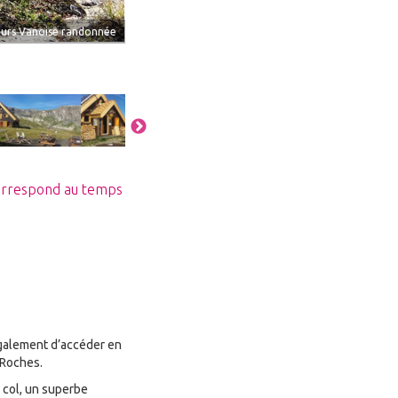
ours Vanoise randonnée
mage
Image
Image
Image
Image
 correspond au temps
 également d’accéder en
 Roches.
u col, un superbe