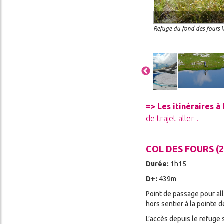
Refuge du fond des fours
Image
Image
Image
Image
=> Les itinéraires à
de trajet aller
.
COL DES FOURS (
Durée:
1h15
D+:
439m
Point de passage pour all
hors sentier à la pointe 
L’accès depuis le refuge 