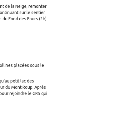
ont de la Neige, remonter
continuant sur le sentier
e du Fond des Fours (2h).
collines placées sous le
qu’au petit lac des
 tour du Mont Roup. Après
pour rejoindre le GR5 qui