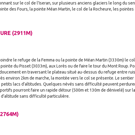
nant sur le col de l’Iseran, sur plusieurs anciens glaciers le long du se
pointe des Fours, la pointe Méan Martin, le col de la Rocheure, les pointes
URE (2911M)
joindre le refuge de la Femma ou la pointe de Méan Martin (3330m) le co
 pointe du Pisset (3033m), aux Lorès ou de faire le tour du Mont Roup. P
 doucement en traversant le plateau situé au-dessus du refuge entre rui
s environ 2km de marche, la montée vers le col se présente. Le sentier 
e petits lacs d’altitudes. Quelques névés sans difficulté peuvent perdurer
 sportifs pourront faire un rapide détour (500m et 130m de dénivelé) sur l
’altitude sans difficulté particulière.
(2764M)