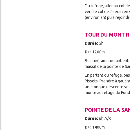
Du refuge, aller au col d
vers le col de l’Iseran en
(environ 2h) puis rejoind
TOUR DU MONT 
Durée:
5h
D+:
1200m
Bel itinéraire roulant en
massif de la pointe de Sa
En partant du refuge, pas
Pissets. Prendre à gauche
une longue descente vous 
monte au refuge du Fond
POINTE DE LA SA
Durée:
6h A/R
D+:
1400m