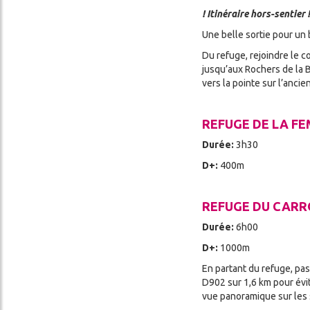
! Itinéraire hors-sentier !
Une belle sortie pour un 
Du refuge, rejoindre le co
jusqu’aux Rochers de la B
vers la pointe sur l’ancie
REFUGE DE LA F
Durée:
3h30
D+:
400m
REFUGE DU CARR
Durée:
6h00
D+:
1000m
En partant du refuge, pas
D902 sur 1,6 km pour évit
vue panoramique sur les s