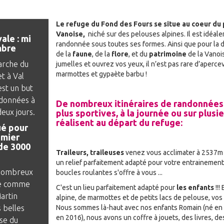
Le refuge du Fond des Fours se situe au coeur du 
Vanoise,
niché sur des pelouses alpines. Il est idéale
ale : mi
randonnée sous toutes ses formes. Ainsi que pour la
mbre
de la
faune
, de la
flore
, et du
patrimoine
de la Vanoi
arche du
jumelles et ouvrez vos yeux, il n’est pas rare d’aperce
marmottes et gypaète barbu !
t à Val
est un but
ndonnées à
De nombreux itinéraires de randonnées 
deux jours.
plus sportives, à la journée ou sur plusie
réalisent au départ du refuge:
ué pour
emier
de 3000
Traileurs, traileuses
venez vous acclimater à 2537m d
un relief parfaitement adapté pour votre entrainement 
e nombreux
boucles roulantes s'offre à vous ...
nce comme
C'est un lieu parfaitement adapté pour
les enfants
!!!
artin
alpine, de marmottes et de petits lacs de pelouse, vos 
s belles
Nous sommes là-haut avec nos enfants Romain (né en 
en 2016), nous avons un coffre à jouets, des livres, des 
se du