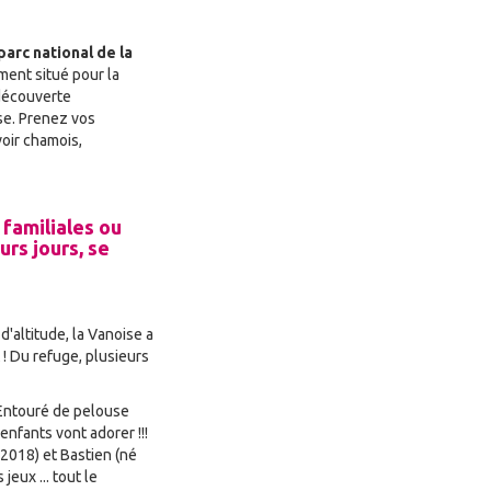
parc national de la
ment situé pour la
 découverte
se. Prenez vos
voir chamois,
familiales ou
urs jours, se
'altitude, la Vanoise a
! Du refuge, plusieurs
 Entouré de pelouse
enfants vont adorer !!!
2018) et Bastien (né
jeux ... tout le