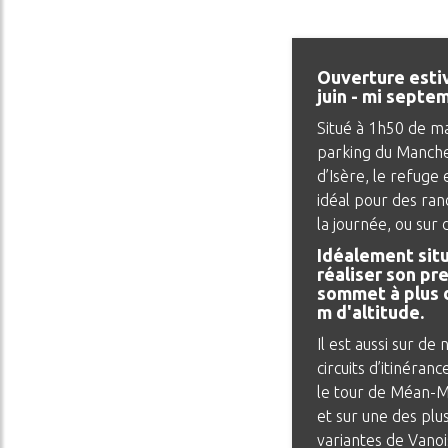
ADVENTURE
CONDITIONS GÉNÉRALES
DE VENTE
Ouverture estiv
juin - mi septe
Situé à 1h50 de m
parking du Manche
d’Isère, le refuge 
idéal pour des ra
la journée, ou sur 
Idéalement sit
réaliser son pr
sommet à plus 
m d'altitude.
Il est aussi sur d
circuits d’itinéra
le tour de Méan-M
et sur une des plu
variantes de Vanoi