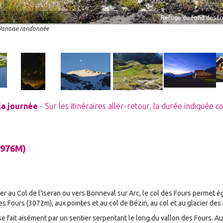
Refuge du fond des f
 Vanoise randonnée
Image
Image
Image
Image
I
 la journée
- Sur les itinéraires aller-retour, la durée indiquée
2976M)
er au Col de l’Iseran ou vers Bonneval sur Arc, le col des Fours permet
des Fours (3072m), aux pointes et au col de Bézin, au col et au glacier des
se fait aisément par un sentier serpentant le long du vallon des Fours. A