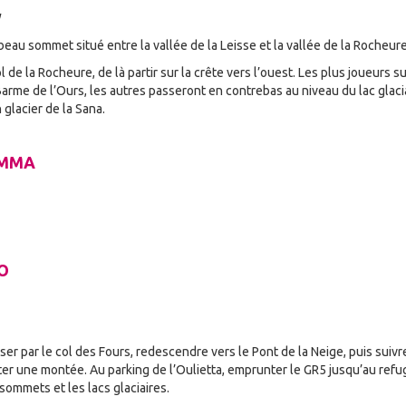
beau sommet situé entre la vallée de la Leisse et la vallée de la Rocheure
l de la Rocheure, de là partir sur la crête vers l’ouest. Les plus joueurs s
arme de l’Ours, les autres passeront en contrebas au niveau du lac glac
n glacier de la Sana.
EMMA
O
ser par le col des Fours, redescendre vers le Pont de la Neige, puis suivre
er une montée. Au parking de l’Oulietta, emprunter le GR5 jusqu’au refug
ommets et les lacs glaciaires.