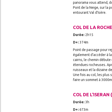
panorama vous attend, don
Pont de la Neige, sur la 
entourant Val d’Isère.
COL DE LA ROCHE
Durée:
2h15
D+:
374m
Point de passage pour re
également d’accéder à la
cairns, le chemin débute
étendues rocheuses. Aprè
ruisseaux et la dizaine d
Une fois au col, les plus
faire un sommet à 3000m d
COL DE L’ISERAN 
Durée:
3h
D+:
673m