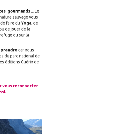
tes
,
gourmands
... Le
a nature sauvage vous
, de faire du
Yoga
, de
 ou de jouer de la
 refuge ou sur la
apprendre
car nous
s du parc national de
des éditions Guérin de
ur vous reconnecter
ssi.