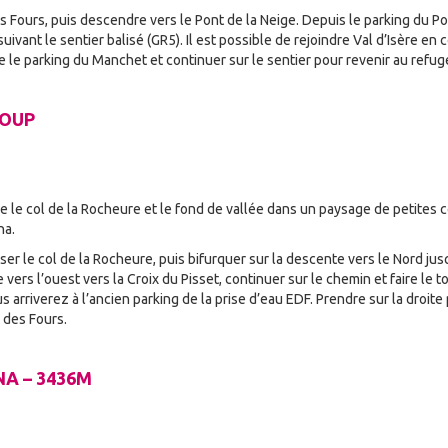
es Fours, puis descendre vers le Pont de la Neige. Depuis le parking du P
 suivant le sentier balisé (GR5). Il est possible de rejoindre Val d’Isère en 
re le parking du Manchet et continuer sur le sentier pour revenir au refug
ROUP
tre le col de la Rocheure et le fond de vallée dans un paysage de petites 
na.
ser le col de la Rocheure, puis bifurquer sur la descente vers le Nord jus
 vers l’ouest vers la Croix du Pisset, continuer sur le chemin et faire le
arriverez à l’ancien parking de la prise d’eau EDF. Prendre sur la droite 
 des Fours.
NA – 3436M