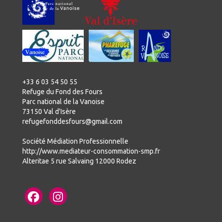
THE
CES
REFUGE
ADVENTURE
CONDITIONS
DA
GÉNÉRALES
DE
VENTE
+33 6 03 54 50 55
Refuge du Fond des Fours
Parc national de la Vanoise
73150 Val d'Isère
ON
refugefonddesfours@gmail.com
Société Médiation Professionnelle
http://www.mediateur-consommation-smp.fr
Alteritae 5 rue Salvaing 12000 Rodez
ch