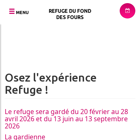
Aller
au
REFUGE DU FOND
MENU
contenu
DES FOURS
principal
RNER
RETOUR
RETOUR
RETOUR
urger
S
LE
LA
PHOTOS
REFUGE
RANDONNÉE
ESTIVALE
VIDÉOS
LE
Osez l'expérience
ER
BIVOUAC
LE
PRESSE
SKI
Refuge !
LA
DE
MENTATION
RESTAURATION
RANDONNÉE
ACCÈS
L'ENVIRONNEMENT
Le refuge sera gardé du 20 février au 28
NAL
avril 2026 et du 13 juin au 13 septembre
PETIT
2026
MOT
SE
La gardienne
DE