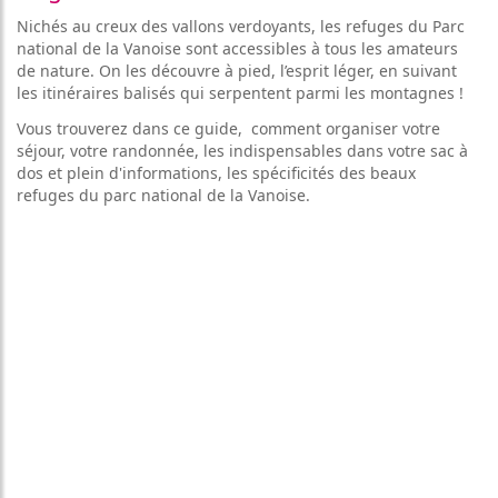
LA
Nichés au creux des vallons verdoyants, les refuges du Parc
CES
GARDIENNE
national de la Vanoise sont accessibles à tous les amateurs
de nature. On les découvre à pied, l’esprit léger, en suivant
LITÉS
OSEZ
les itinéraires balisés qui serpentent parmi les montagnes !
L'EXPÉRIENCE
DA
REFUGE
Vous trouverez dans ce guide, comment organiser votre
!
séjour, votre randonnée, les indispensables dans votre sac à
dos et plein d'informations, les spécificités des beaux
CONDITIONS
refuges du parc national de la Vanoise.
GÉNÉRALES
DE
ENNAGE
VENTE
ercher