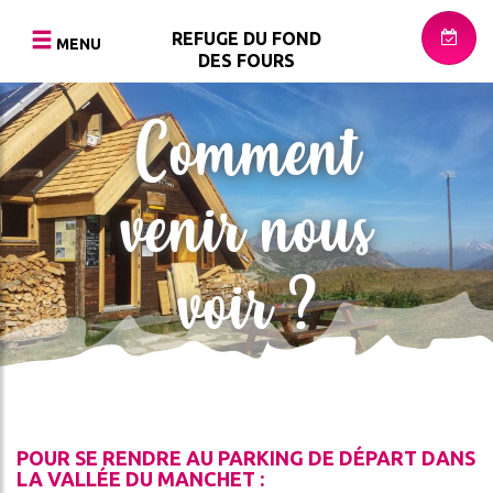
Aller
au
REFUGE DU FOND
MENU
contenu
DES FOURS
principal
Comment
RNER
RETOUR
RETOUR
RETOUR
urger
S
LE
LA
PHOTOS
venir nous
REFUGE
RANDONNÉE
ESTIVALE
VIDÉOS
LE
voir ?
ER
BIVOUAC
LE
PRESSE
SKI
LA
DE
MENTATION
RESTAURATION
RANDONNÉE
ACCÈS
L'ENVIRONNEMENT
NAL
PETIT
MOT
POUR SE RENDRE AU PARKING DE DÉPART DANS
SE
DE
LA VALLÉE DU MANCHET :