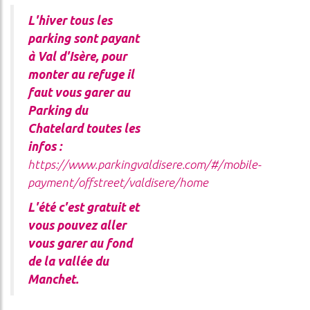
LA
CES
GARDIENNE
L'hiver tous les
parking sont payant
LITÉS
OSEZ
à Val d'Isère, pour
L'EXPÉRIENCE
monter au refuge il
DA
REFUGE
!
faut vous garer au
Parking du
CONDITIONS
Chatelard toutes les
GÉNÉRALES
infos :
DE
https://www.parkingvaldisere.com/#/mobile-
ENNAGE
VENTE
payment/offstreet/valdisere/home
L'été c'est gratuit et
vous pouvez aller
vous garer au fond
de la vallée du
Manchet.
ercher