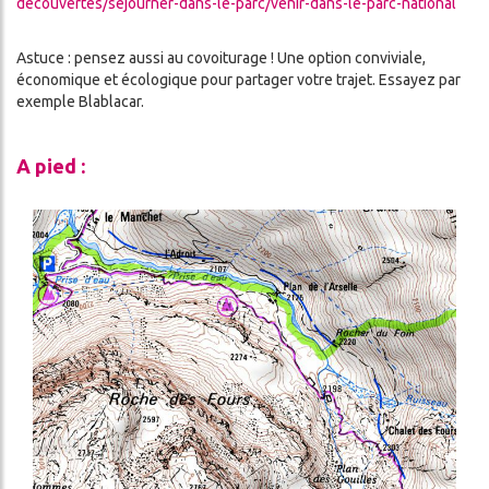
decouvertes/sejourner-dans-le-
parc/venir-dans-le-parc-
national
Astuce : pensez aussi au covoiturage ! Une option conviviale,
économique et écologique pour partager votre trajet. Essayez par
exemple Blablacar.
A pied :
Image