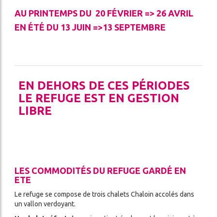
LA
AU PRINTEMPS DU 20 FÉVRIER => 26 AVRIL
CES
GARDIENNE
EN ÉTÉ DU 13 JUIN =>13 SEPTEMBRE
LITÉS
OSEZ
L'EXPÉRIENCE
DA
REFUGE
!
EN DEHORS DE CES PÉRIODES
CONDITIONS
GÉNÉRALES
LE REFUGE EST EN GESTION
DE
LIBRE
ENNAGE
VENTE
LES COMMODITÉS DU REFUGE GARDÉ EN
ETE
Le refuge se compose de trois chalets Chaloin accolés dans
un vallon verdoyant.
ercher