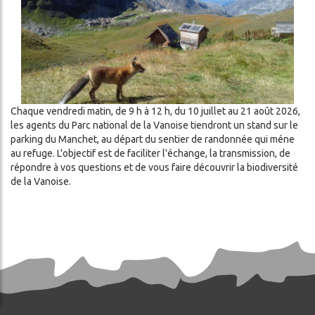
LA
CES
GARDIENNE
LITÉS
OSEZ
L'EXPÉRIENCE
DA
REFUGE
!
Chaque vendredi matin, de 9 h à 12 h, du 10 juillet au 21 août 2026,
CONDITIONS
les agents du Parc national de la Vanoise tiendront un stand sur le
GÉNÉRALES
parking du Manchet, au départ du sentier de randonnée qui méne
DE
au refuge. L'objectif est de faciliter l'échange, la transmission, de
ENNAGE
VENTE
répondre à vos questions et de vous faire découvrir la biodiversité
de la Vanoise.
ercher